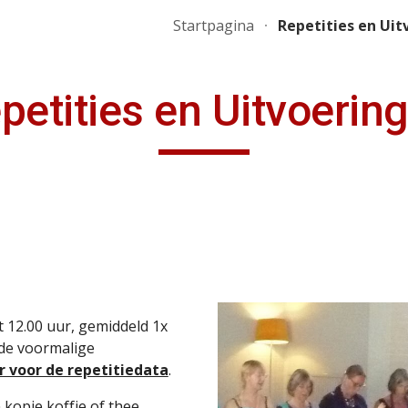
Startpagina
Repetities en Ui
ip to main content
Skip to navigat
petities en Uitvoerin
 12.00 uur, gemiddeld 1x
 de voormalige
er voor de repetitiedata
.
 kopje koffie of thee