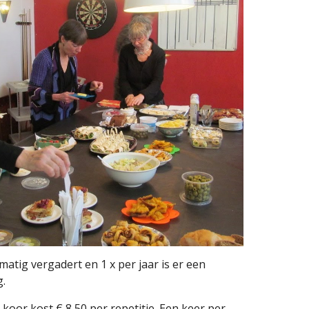
matig vergadert en 1 x per jaar is er een
.
koor kost € 8,50 per repetitie. Een keer per