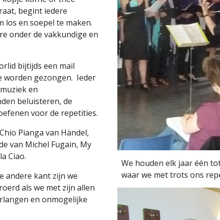
aat, begint iedere
em los en soepel te maken.
re onder de vakkundige en
rlid bijtijds een mail
tie worden gezongen. Ieder
admuziek en
den beluisteren, de
efenen voor de repetities.
a Chio Pianga van Händel,
de van Michel Fugain, My
la Ciao.
We houden elk jaar één to
waar we met trots ons re
de andere kant zijn we
oerd als we met zijn allen
verlangen en onmogelijke