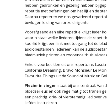
hebben gedronken en gezellig hebben bijgepr
repetitie met oefeningen om het lijf en de st
Daarna repeteren we ons gevarieerd repertoi
bevlogen leiding van onze dirigente.
Voorafgaand aan elke repetitie krijgt ieder koo
waarin staat welke liederen tijdens de repeti
koorlid krijgt een link met toegang tot de bl
audiobestanden. Iedereen kan de audiobestan
bladmuziek printen en zodoende thuis alvast o
Enkele voorbeelden uit ons repertoire: Lasci
California Dreaming, Bravo Monsieur Le Mon
Favourite Things uit de Sound of Music en Bel
Plezier in zingen
staat bij ons centraal. Aan 
bloedserieus en ook regelmatig tot tranen ger
een prachtig drie- of vierstemmig lied over 
liefdes instuderen.