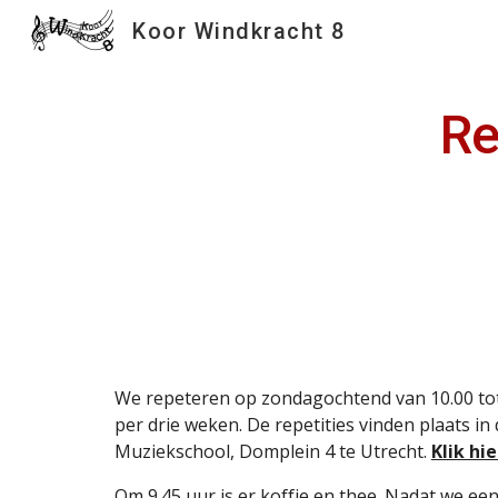
Koor Windkracht 8
Sk
Re
We repeteren op zondagochtend van 10.00 tot
per drie weken. De repetities vinden plaats in
Muziekschool, Domplein 4 te Utrecht.
Klik hi
Om 9.45 uur is er koffie en thee. Nadat we een